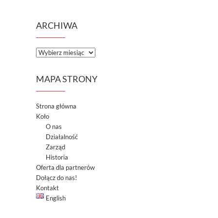
ARCHIWA
A
r
c
MAPA STRONY
h
i
w
Strona główna
a
Koło
O nas
Działalność
Zarząd
Historia
Oferta dla partnerów
Dołącz do nas!
Kontakt
English