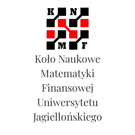
S
k
i
p
t
o
c
Koło Naukowe
o
n
Matematyki
t
e
Finansowej
n
t
Uniwersytetu
Jagiellońskiego