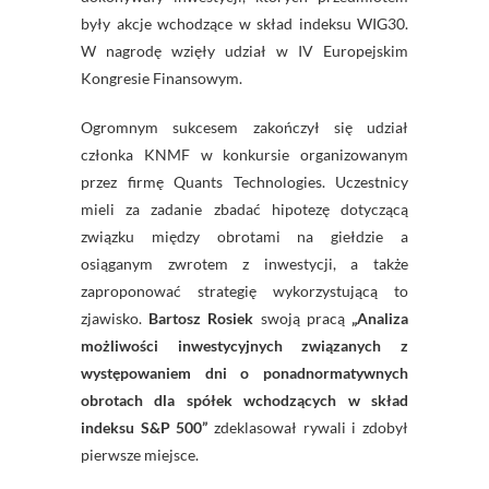
były akcje wchodzące w skład indeksu WIG30.
W nagrodę wzięły udział w IV Europejskim
Kongresie Finansowym.
Ogromnym sukcesem zakończył się udział
członka KNMF w konkursie organizowanym
przez firmę Quants Technologies. Uczestnicy
mieli za zadanie zbadać hipotezę dotyczącą
związku między obrotami na giełdzie a
osiąganym zwrotem z inwestycji, a także
zaproponować strategię wykorzystującą to
zjawisko.
Bartosz Rosiek
swoją pracą
„Analiza
możliwości inwestycyjnych związanych z
występowaniem dni o ponadnormatywnych
obrotach dla spółek wchodzących w skład
indeksu S&P 500”
zdeklasował rywali i zdobył
pierwsze miejsce.