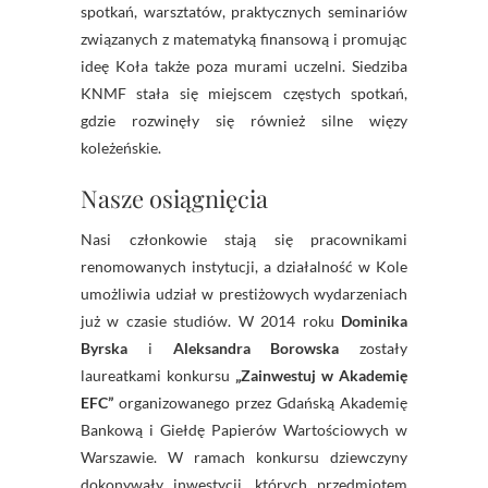
spotkań, warsztatów, praktycznych seminariów
związanych z matematyką finansową i promując
ideę Koła także poza murami uczelni. Siedziba
KNMF stała się miejscem częstych spotkań,
gdzie rozwinęły się również silne więzy
koleżeńskie.
Nasze osiągnięcia
Nasi członkowie stają się pracownikami
renomowanych instytucji, a działalność w Kole
umożliwia udział w prestiżowych wydarzeniach
już w czasie studiów. W 2014 roku
Dominika
Byrska
i
Aleksandra Borowska
zostały
laureatkami konkursu
„Zainwestuj w Akademię
EFC”
organizowanego przez Gdańską Akademię
Bankową i Giełdę Papierów Wartościowych w
Warszawie. W ramach konkursu dziewczyny
dokonywały inwestycji, których przedmiotem