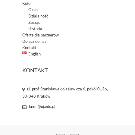
a
Koło
O nas
Działalność
Zarząd
Historia
Oferta dla partnerów
Dołącz do nas!
Kontakt
English
KONTAKT
ul. prof. Stanisława Łojasiewicza 6, pokój 0136,
30-348 Kraków
knmf@uj.edu.pl