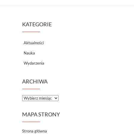
KATEGORIE
Aktualności
Nauka
Wydarzenia
ARCHIWA
A
r
c
MAPA STRONY
h
i
w
Strona główna