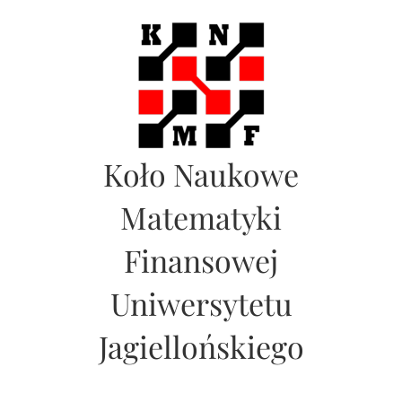
S
k
i
p
t
o
c
Koło Naukowe
o
n
Matematyki
t
e
Finansowej
n
t
Uniwersytetu
Jagiellońskiego